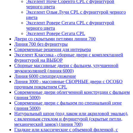
Экселент Ноче Соренто CPL с фурнитурой
черного цвета
Экселент Ольм Лучи CPL с фурнитурой черного
цвета
Экселент Ровере Сегата CPL с фурнитурой
черного цвета
Экселент Ровере Сегата CPL
Двери со скрытыми петлями линии 700
Линия 700 без фурнитуры
Современные решения для интерьера
Экселент Классика - сборные двери с комплектацией
фурнитурой на ВЫБОР
Сборные массивные двери с фальцем, улучшенной
звукоизоляцией (линия 6000)
Линия 6000 спецпредложение
Линия 3000 - массивные СБОРНЫЕ двери с ОСОБО
прочным покрытием CPL
Современные двери облегченной конструции с фальцем
(линия 5000)
Современные двери с фальцем по специальной цене
(линия 5000)
Натуральный шпон (под лаком или акриловой эмалью),
с вклеенным стеклом и фурнитурой (скрытые петли,
механический замок) (линия 700)
Гладкие или классические с объемной филенкой, с