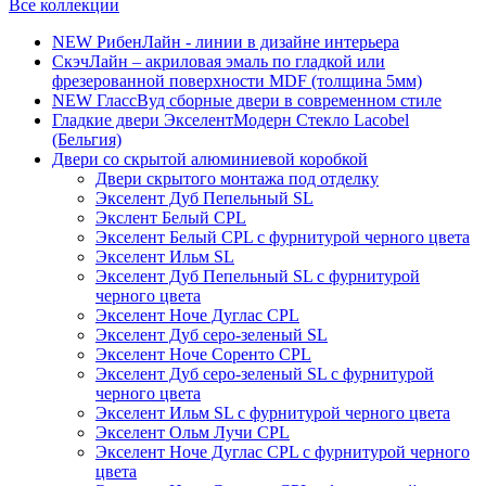
Все коллекции
NEW РибенЛайн - линии в дизайне интерьера
СкэчЛайн – акриловая эмаль по гладкой или
фрезерованной поверхности MDF (толщина 5мм)
NEW ГлассВуд сборные двери в современном стиле
Гладкие двери ЭкселентМодерн Стекло Lacobel
(Бельгия)
Двери со скрытой алюминиевой коробкой
Двери скрытого монтажа под отделку
Экселент Дуб Пепельный SL
Экслент Белый CPL
Экселент Белый CPL с фурнитурой черного цвета
Экселент Ильм SL
Экселент Дуб Пепельный SL с фурнитурой
черного цвета
Экселент Ноче Дуглас CPL
Экселент Дуб серо-зеленый SL
Экселент Ноче Соренто CPL
Экселент Дуб серо-зеленый SL с фурнитурой
черного цвета
Экселент Ильм SL с фурнитурой черного цвета
Экселент Ольм Лучи CPL
Экселент Ноче Дуглас CPL с фурнитурой черного
цвета