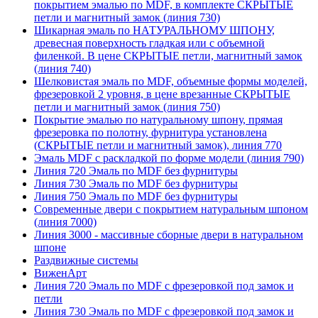
покрытием эмалью по MDF, в комплекте СКРЫТЫЕ
петли и магнитный замок (линия 730)
Шикарная эмаль по НАТУРАЛЬНОМУ ШПОНУ,
древесная поверхность гладкая или с объемной
филенкой. В цене СКРЫТЫЕ петли, магнитный замок
(линия 740)
Шелковистая эмаль по MDF, объемные формы моделей,
фрезеровкой 2 уровня, в цене врезанные СКРЫТЫЕ
петли и магнитный замок (линия 750)
Покрытие эмалью по натуральному шпону, прямая
фрезеровка по полотну, фурнитура установлена
(СКРЫТЫЕ петли и магнитный замок), линия 770
Эмаль MDF с раскладкой по форме модели (линия 790)
Линия 720 Эмаль по MDF без фурнитуры
Линия 730 Эмаль по MDF без фурнитуры
Линия 750 Эмаль по MDF без фурнитуры
Современные двери с покрытием натуральным шпоном
(линия 7000)
Линия 3000 - массивные сборные двери в натуральном
шпоне
Раздвижные системы
ВиженАрт
Линия 720 Эмаль по MDF с фрезеровкой под замок и
петли
Линия 730 Эмаль по MDF с фрезеровкой под замок и