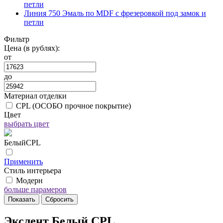
петли
Линия 750 Эмаль по MDF с фрезеровкой под замок и
петли
Фильтр
Цена (в рублях):
от
до
Материал отделки
CPL (ОСОБО прочное покрытие)
Цвет
выбрать цвет
БелыйCPL
Применить
Стиль интерьера
Модерн
больше парамеров
Экслент Белый CPL