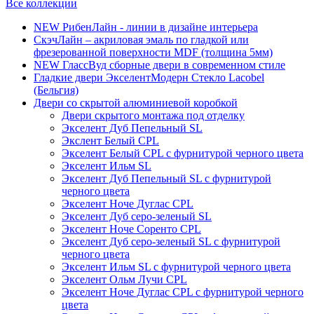
Все коллекции
NEW РибенЛайн - линии в дизайне интерьера
СкэчЛайн – акриловая эмаль по гладкой или
фрезерованной поверхности MDF (толщина 5мм)
NEW ГлассВуд сборные двери в современном стиле
Гладкие двери ЭкселентМодерн Стекло Lacobel
(Бельгия)
Двери со скрытой алюминиевой коробкой
Двери скрытого монтажа под отделку
Экселент Дуб Пепельный SL
Экслент Белый CPL
Экселент Белый CPL с фурнитурой черного цвета
Экселент Ильм SL
Экселент Дуб Пепельный SL с фурнитурой
черного цвета
Экселент Ноче Дуглас CPL
Экселент Дуб серо-зеленый SL
Экселент Ноче Соренто CPL
Экселент Дуб серо-зеленый SL с фурнитурой
черного цвета
Экселент Ильм SL с фурнитурой черного цвета
Экселент Ольм Лучи CPL
Экселент Ноче Дуглас CPL с фурнитурой черного
цвета