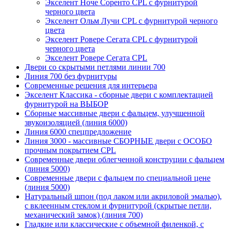
Экселент Ноче Соренто CPL с фурнитурой
черного цвета
Экселент Ольм Лучи CPL с фурнитурой черного
цвета
Экселент Ровере Сегата CPL с фурнитурой
черного цвета
Экселент Ровере Сегата CPL
Двери со скрытыми петлями линии 700
Линия 700 без фурнитуры
Современные решения для интерьера
Экселент Классика - сборные двери с комплектацией
фурнитурой на ВЫБОР
Сборные массивные двери с фальцем, улучшенной
звукоизоляцией (линия 6000)
Линия 6000 спецпредложение
Линия 3000 - массивные СБОРНЫЕ двери с ОСОБО
прочным покрытием CPL
Современные двери облегченной конструции с фальцем
(линия 5000)
Современные двери с фальцем по специальной цене
(линия 5000)
Натуральный шпон (под лаком или акриловой эмалью),
с вклеенным стеклом и фурнитурой (скрытые петли,
механический замок) (линия 700)
Гладкие или классические с объемной филенкой, с