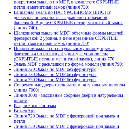
покрытием эмалью по MDF, в комплекте СКРЫТЫЕ
петли и магнитный замок (линия 730)
Шикарная эмаль по НАТУРАЛЬНОМУ ШПОНУ,
древесная поверхность гладкая или с объемной
филенкой. В цене СКРЫТЫЕ петли, магнитный замок
(линия 740)
Шелковистая эмаль по MDF, объемные формы моделей,
фрезеровкой 2 уровня, в цене врезанные СКРЫТЫЕ
петли и магнитный замок (линия 750)
Покрытие эмалью по натуральному шпону, прямая
фрезеровка по полотну, фурнитура установлена
(СКРЫТЫЕ петли и магнитный замок), линия 770
Эмаль MDF с раскладкой по форме модели (линия 790)
Линия 720 Эмаль по MDF без фурнитуры
Линия 730 Эмаль по MDF без фурнитуры
Линия 750 Эмаль по MDF без фурнитуры
Современные двери с покрытием натуральным шпоном
(линия 7000)
Линия 3000 - массивные сборные двери в натуральном
шпоне
Раздвижные системы
ВиженАрт
Линия 720 Эмаль по MDF с фрезеровкой под замок и
петли
Линия 730 Эмаль по MDF с фрезеровкой под замок и