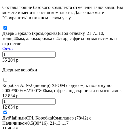
Составляющие базового комплекта отмечены галочками. Вы
можете изменить состав комплекта. Далее нажмите
"Сохранить" в нижнем левом углу.
Дверь Зеркало (хром,бронза)/Под отделку, 21-7...10,
толщ.40мм, алюм.кромка с 4стор, с фрез.под магн.замок и
скр.петли
Фото
35 204 р.
Дверные коробки
Коробка Ал№2 (анодир) ХРОМ с брусом, к полотну до
2000*900мм/2100*800мм, с фрез.под скр.петли и магн.замок
12 834 р.
12 834 р.
ДубЧайныйCPL КоробкаКомпланар (78/42) с
Наличником0,5(80*16), 21-13...17
11 968 р.