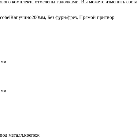
вого комплекта отмечены галочками. Вы можете изменить соста
cobelКапучино200мм, Без фурн/фрез, Прямой притвор
ами
ами
под металл.крепеж