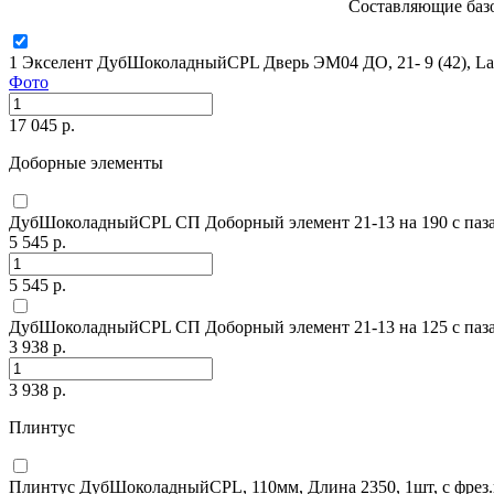
Составляющие базо
1 Экселент ДубШоколадныйCPL Дверь ЭМ04 ДО, 21- 9 (42), La
Фото
17 045 р.
Доборные элементы
ДубШоколадныйCPL СП Доборный элемент 21-13 на 190 с паз
5 545 р.
5 545 р.
ДубШоколадныйCPL СП Доборный элемент 21-13 на 125 с паз
3 938 р.
3 938 р.
Плинтус
Плинтус ДубШоколадныйCPL, 110мм, Длина 2350, 1шт, с фрез.