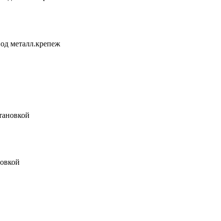
од металл.крепеж
тановкой
овкой