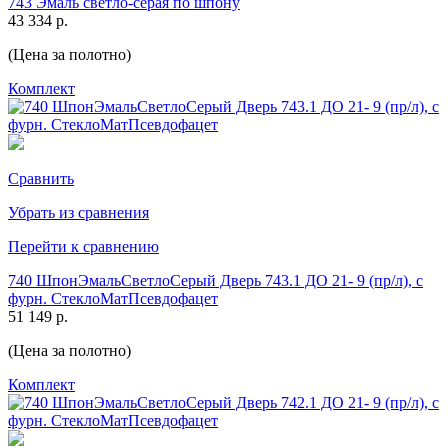
743 Эмаль светло-серая по шпону
43 334 р.
(Цена за полотно)
Комплект
Сравнить
Убрать из сравнения
Перейти к сравнению
740 ШпонЭмальСветлоСерый Дверь 743.1 ДО 21- 9 (пр/л), с
фурн. СтеклоМатПсевдофацет
51 149 р.
(Цена за полотно)
Комплект