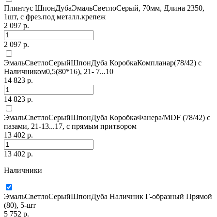
Плинтус ШпонДубаЭмальСветлоСерый, 70мм, Длина 2350,
1шт, с фрез.под металл.крепеж
2 097 р.
2 097 р.
ЭмальСветлоСерыйШпонДуба КоробкаКомпланар(78/42) с
Наличником0,5(80*16), 21- 7...10
14 823 р.
14 823 р.
ЭмальСветлоСерыйШпонДуба КоробкаФанера/MDF (78/42) с
пазами, 21-13...17, с прямым притвором
13 402 р.
13 402 р.
Наличники
ЭмальСветлоСерыйШпонДуба Наличник Г-образный Прямой
(80), 5-шт
5 752 р.