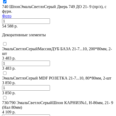
740 ШпонЭмальСветлоСерый Дверь 749 ДО 21- 9 (пр/л), с
фурн.
Фото
54 588 р.
Декоративные элементы
ЭмальСветлоСерыйМассивДУБ БАЗА 21-7...10, 200*80мм, 2-
шт
3 483 р.
3 483 р.
ЭмальСветлоСерый MDF РОЗЕТКА 21-7...10, 80*80мм, 2-шт
3 850 р.
3 850 р.
730/790 ЭмальСветлоСерыйШпон КАРНИЗ№1, H-86мм, 21- 9
(Нал 80мм)
4 109 р.