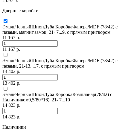
2 097 р.
Дверные коробки
ЭмальЧерныйШпонДуба КоробкаФанера/MDF (78/42) с
пазами, магнит.замок, 21- 7...9, с прямым притвором
11 167 р.
11 167 р.
ЭмальЧерныйШпонДуба КоробкаФанера/MDF (78/42) с
пазами, 21-13...17, с прямым притвором
13 402 р.
13 402 р.
ЭмальЧерныйШпонДуба КоробкаКомпланар(78/42) с
Наличником0,5(80*16), 21- 7...10
14 823 р.
14 823 р.
Наличники