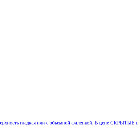
ость гладкая или с объемной филенкой. В цене СКРЫТЫЕ пет