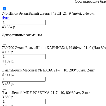
Составляющие базо
740 ШпонЭмальБелый Дверь 743 ДГ 21- 9 (пр/л), с фурн.
Фото
43 334 р.
Декоративные элементы
730/790 ЭмальБелыйШпон КАРНИЗ№1, H-86мм, 21- 9 (Нал 80
4 109 р.
4 109 р.
ЭмальБелыйМассивДУБ БАЗА 21-7...10, 200*80мм, 2-шт
3 483 р.
3 483 р.
ЭмальБелый MDF РОЗЕТКА 21-7...10, 80*80мм, 2-шт
3 850 р.