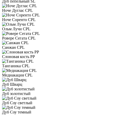
Дуб пепельный SL
Ноче Дуглас CPL
Ноче Соренто CPL
Ольм Лучи CPL
Ровере Сегата CPL
Санжан CPL
Слоновая кость PP
Танганика CPL
Медиакация CPL
Дуб Шварц
Дуб золотистый
Дуб Соу светлый
Дуб Соу темный