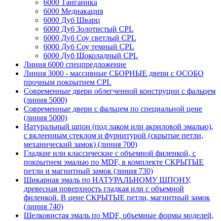
6000 Танганика
6000 Медиакация
6000 Дуб Шварц
6000 Дуб Золотистый CPL
6000 Дуб Соу светлый CPL
6000 Дуб Соу темный CPL
6000 Дуб Шоколадный CPL
Линия 6000 спецпредложение
Линия 3000 - массивные СБОРНЫЕ двери с ОСОБО
прочным покрытием CPL
Современные двери облегченной конструции с фальцем
(линия 5000)
Современные двери с фальцем по специальной цене
(линия 5000)
Натуральный шпон (под лаком или акриловой эмалью),
с вклеенным стеклом и фурнитурой (скрытые петли,
механический замок) (линия 700)
Гладкие или классические с объемной филенкой, с
покрытием эмалью по MDF, в комплекте СКРЫТЫЕ
петли и магнитный замок (линия 730)
Шикарная эмаль по НАТУРАЛЬНОМУ ШПОНУ,
древесная поверхность гладкая или с объемной
филенкой. В цене СКРЫТЫЕ петли, магнитный замок
(линия 740)
Шелковистая эмаль по MDF, объемные формы моделей,