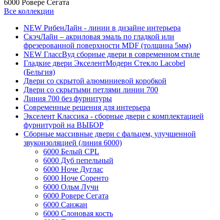
6000 Ровере Сегата
Все коллекции
NEW РибенЛайн - линии в дизайне интерьера
СкэчЛайн – акриловая эмаль по гладкой или
фрезерованной поверхности MDF (толщина 5мм)
NEW ГлассВуд сборные двери в современном стиле
Гладкие двери ЭкселентМодерн Стекло Lacobel
(Бельгия)
Двери со скрытой алюминиевой коробкой
Двери со скрытыми петлями линии 700
Линия 700 без фурнитуры
Современные решения для интерьера
Экселент Классика - сборные двери с комплектацией
фурнитурой на ВЫБОР
Сборные массивные двери с фальцем, улучшенной
звукоизоляцией (линия 6000)
6000 Белый CPL
6000 Дуб пепельный
6000 Ноче Дуглас
6000 Ноче Соренто
6000 Ольм Лучи
6000 Ровере Сегата
6000 Санжан
6000 Слоновая кость