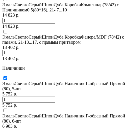
ЭмальСветлоСерыйШпонДуба КоробкаКомпланар(78/42) с
Наличником0,5(80*16), 21- 7...10
14 823 р.
14 823 р.
ЭмальСветлоСерыйШпонДуба КоробкаФанера/MDF (78/42) с
пазами, 21-13...17, с прямым притвором
13 402 р.
13 402 р.
Наличники
ЭмальСветлоСерыйШпонДуба Наличник Г-образный Прямой
(80), 5-шт
5 752 р.
5 752 р.
ЭмальСветлоСерыйШпонДуба Наличник Г-образный Прямой
(80), 6-шт
6 903 р.