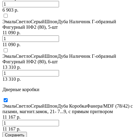
6 903 р.
ЭмальСветлоСерыйШпонДуба Наличник Г-образный
Фигурный НФ2 (80), 5-шт
11 090 р.
11 090 р.
ЭмальСветлоСерыйШпонДуба Наличник Г-образный
Фигурный НФ2 (80), 6-шт
13 310 р.
13 310 р.
Дверные коробки
ЭмальСветлоСерыйШпонДуба КоробкаФанера/MDF (78/42) с
пазами, магнит.замок, 21- 7...9, с прямым притвором
11 167 р.
11 167 р.
Сохранить