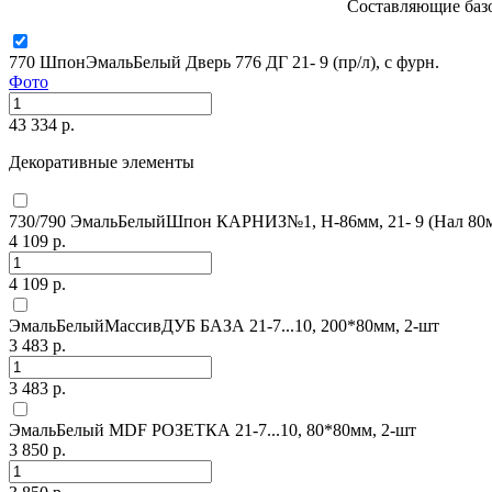
Составляющие базо
770 ШпонЭмальБелый Дверь 776 ДГ 21- 9 (пр/л), с фурн.
Фото
43 334 р.
Декоративные элементы
730/790 ЭмальБелыйШпон КАРНИЗ№1, H-86мм, 21- 9 (Нал 80
4 109 р.
4 109 р.
ЭмальБелыйМассивДУБ БАЗА 21-7...10, 200*80мм, 2-шт
3 483 р.
3 483 р.
ЭмальБелый MDF РОЗЕТКА 21-7...10, 80*80мм, 2-шт
3 850 р.