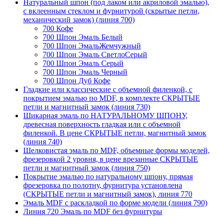
Натуральный шпон (под лаком или акриловой эмалью),
с вклеенным стеклом и фурнитурой (скрытые петли,
механический замок) (линия 700)
700 Кофе
700 Шпон Эмаль Белый
700 Шпон ЭмальЖемчужный
700 Шпон Эмаль СветлоСерый
700 Шпон Эмаль Серый
700 Шпон Эмаль Черный
700 Шпон Дуб Кофе
Гладкие или классические с объемной филенкой, с
покрытием эмалью по MDF, в комплекте СКРЫТЫЕ
петли и магнитный замок (линия 730)
Шикарная эмаль по НАТУРАЛЬНОМУ ШПОНУ,
древесная поверхность гладкая или с объемной
филенкой. В цене СКРЫТЫЕ петли, магнитный замок
(линия 740)
Шелковистая эмаль по MDF, объемные формы моделей,
фрезеровкой 2 уровня, в цене врезанные СКРЫТЫЕ
петли и магнитный замок (линия 750)
Покрытие эмалью по натуральному шпону, прямая
фрезеровка по полотну, фурнитура установлена
(СКРЫТЫЕ петли и магнитный замок), линия 770
Эмаль MDF с раскладкой по форме модели (линия 790)
Линия 720 Эмаль по MDF без фурнитуры