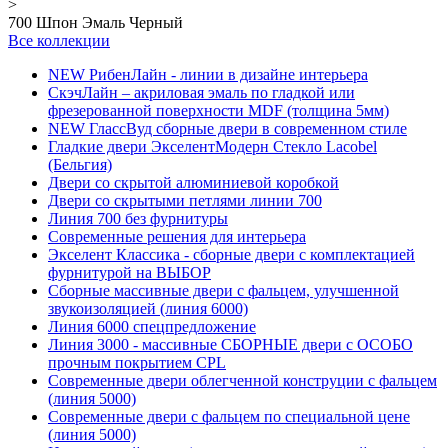
>
700 Шпон Эмаль Черный
Все коллекции
NEW РибенЛайн - линии в дизайне интерьера
СкэчЛайн – акриловая эмаль по гладкой или
фрезерованной поверхности MDF (толщина 5мм)
NEW ГлассВуд сборные двери в современном стиле
Гладкие двери ЭкселентМодерн Стекло Lacobel
(Бельгия)
Двери со скрытой алюминиевой коробкой
Двери со скрытыми петлями линии 700
Линия 700 без фурнитуры
Современные решения для интерьера
Экселент Классика - сборные двери с комплектацией
фурнитурой на ВЫБОР
Сборные массивные двери с фальцем, улучшенной
звукоизоляцией (линия 6000)
Линия 6000 спецпредложение
Линия 3000 - массивные СБОРНЫЕ двери с ОСОБО
прочным покрытием CPL
Современные двери облегченной конструции с фальцем
(линия 5000)
Современные двери с фальцем по специальной цене
(линия 5000)