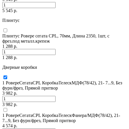
5 545 р.
Плинтус
Плинтус Ровере сегата CPL, 70мм, Длина 2350, 1шт, с
фрез.под металл.крепеж
1 288 р.
1 288 р.
Дверные коробки
1 РовереСегатаCPL КоробкаТелескМДФ(78/42), 21- 7...9, Без
фурн/фрез, Прямой притвор
3 982 р.
3 982 р.
1 РовереСегатаCPL КоробкаТелескФанера/МДФ(78/42), 21-
7...9, Без фурн/фрез, Прямой притвор
4 574 р.