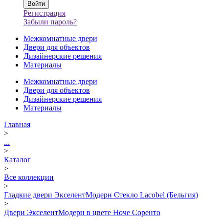
Регистрация
Забыли пароль?
Межкомнатные двери
Двери для объектов
Дизайнерские решения
Материалы
Межкомнатные двери
Двери для объектов
Дизайнерские решения
Материалы
Главная
>
...
>
Каталог
>
Все коллекции
>
Гладкие двери ЭкселентМодерн Стекло Lacobel (Бельгия)
>
Двери ЭкселентМодерн в цвете Ноче Соренто