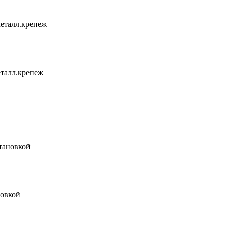
металл.крепеж
еталл.крепеж
тановкой
овкой