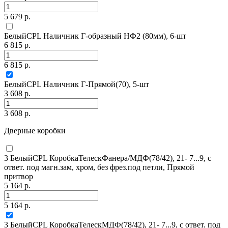
5 679 р.
БелыйCPL Наличник Г-образный НФ2 (80мм), 6-шт
6 815 р.
6 815 р.
БелыйCPL Наличник Г-Прямой(70), 5-шт
3 608 р.
3 608 р.
Дверные коробки
3 БелыйCPL КоробкаТелескФанера/МДФ(78/42), 21- 7...9, с
ответ. под магн.зам, хром, без фрез.под петли, Прямой
притвор
5 164 р.
5 164 р.
3 БелыйCPL КоробкаТелескМДФ(78/42), 21- 7...9, с ответ. под